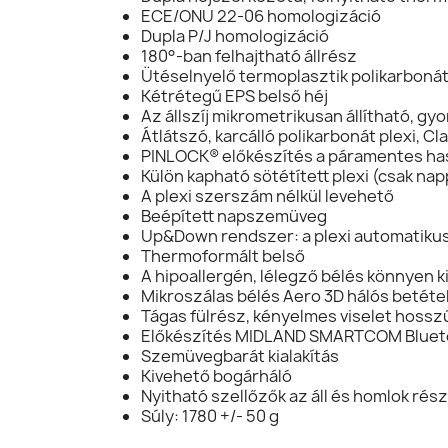
ECE/ONU 22-06 homologizáció
Dupla P/J homologizáció
180°-ban felhajtható állrész
Ütéselnyelő termoplasztik polikarbonát
Kétrétegű EPS belső héj
Az állszíj mikrometrikusan állítható, gyo
Átlátszó, karcálló polikarbonát plexi, Cl
PINLOCK® előkészítés a páramentes ha
Külön kapható sötétített plexi (csak nap
A plexi szerszám nélkül levehető
Beépített napszemüveg
Up&Down rendszer: a plexi automatiku
Thermoformált belső
A hipoallergén, lélegző bélés könnyen 
Mikroszálas bélés Aero 3D hálós betéte
Tágas fülrész, kényelmes viselet hosszú
Előkészítés MIDLAND SMARTCOM Bluet
Szemüvegbarát kialakítás
Kivehető bogárháló
Nyitható szellőzők az áll és homlok rész
Súly: 1780 +/- 50 g