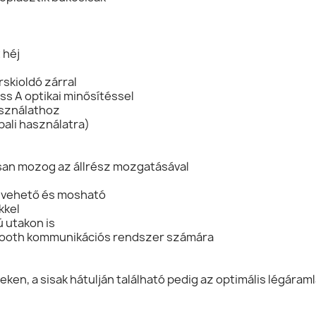
 héj
rskioldó zárral
ass A optikai minősítéssel
sználathoz
pali használatra)
san mozog az állrész mozgatásával
kivehető és mosható
kkel
 utakon is
ooth kommunikációs rendszer számára
eken, a sisak hátulján található pedig az optimális légáraml