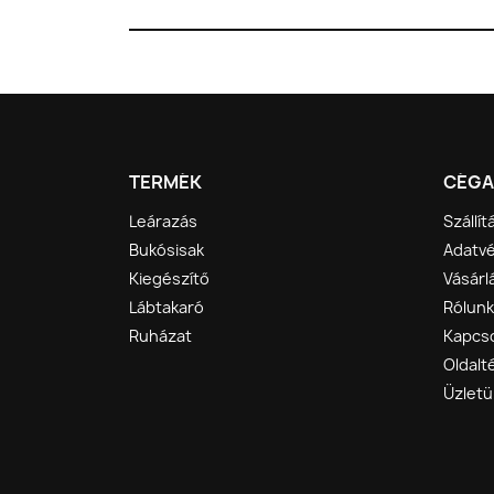
TERMÉK
CÉGA
Leárazás
Szállít
Bukósisak
Adatvé
Kiegészítő
Vásárlá
Lábtakaró
Rólunk
Ruházat
Kapcso
Oldalt
Üzletü