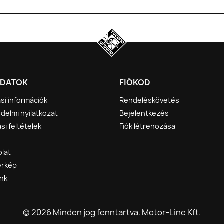
DATOK
FIÓKOD
ási információk
Rendeléskövetés
delmi nyilatkozat
Bejelentkezés
si feltételek
Fiók létrehozása
lat
érkép
nk
© 2026 Minden jog fenntartva. Motor-Line Kft.