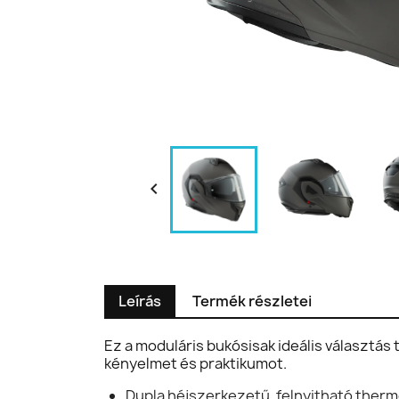

Leírás
Termék részletei
Ez a moduláris bukósisak ideális választá
kényelmet és praktikumot.
Dupla héjszerkezetű, felnyitható therm