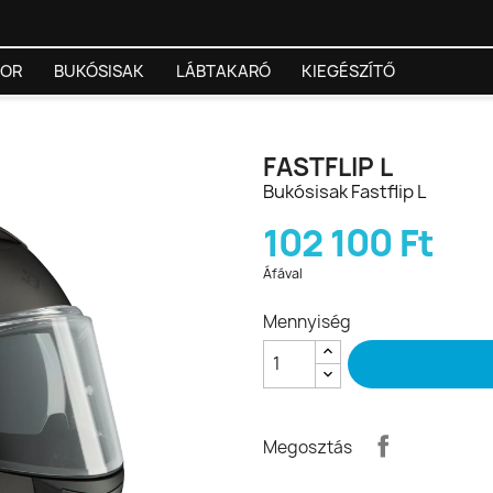
TOR
BUKÓSISAK
LÁBTAKARÓ
KIEGÉSZÍTŐ
FASTFLIP L
Bukósisak Fastflip L
102 100 Ft
Áfával
Mennyiség
Megosztás