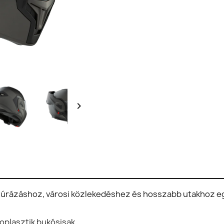

s túrázáshoz, városi közlekedéshez és hosszabb utakhoz e
oplasztik bukósisak