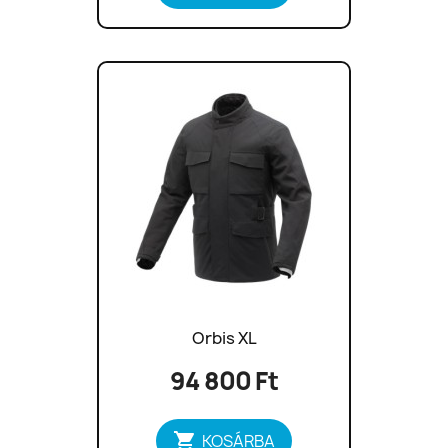
Orbis XL
94 800 Ft

KOSÁRBA