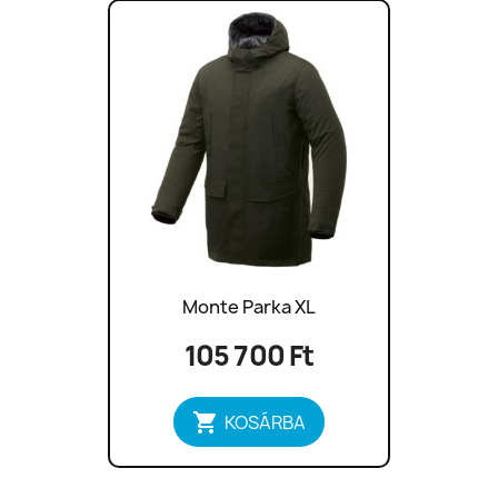
Monte Parka XL
105 700 Ft

KOSÁRBA