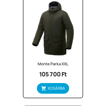
Monte Parka XXL
105 700 Ft

KOSÁRBA