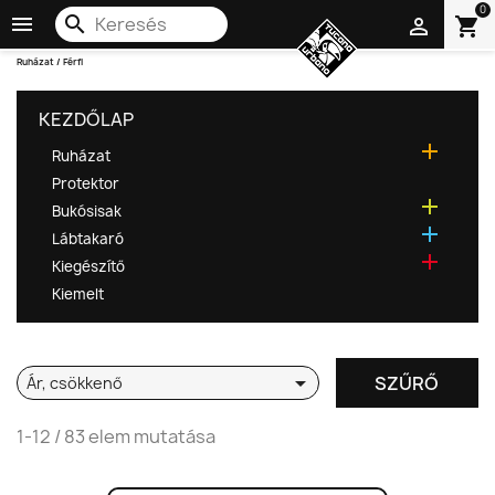
0

search
shopping_cart

Ruházat
Férfi
KEZDŐLAP

Ruházat
Protektor

Bukósisak

Lábtakaró

Kiegészítő
Kiemelt

SZŰRŐ
Ár, csökkenő
1-12 / 83 elem mutatása