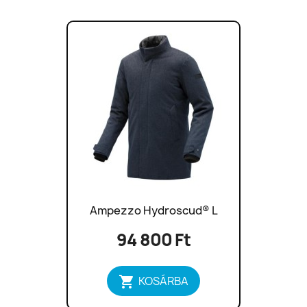
Ampezzo Hydroscud® L
94 800 Ft

KOSÁRBA