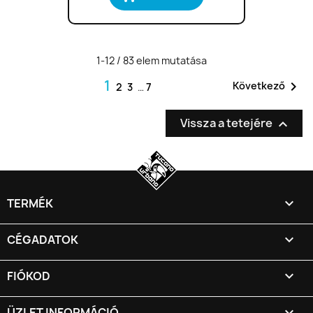
1-12 / 83 elem mutatása
1

Következő
2
3
…
7
Vissza a tetejére


TERMÉK

CÉGADATOK

FIÓKOD
keyboard_arrow_down
ÜZLET INFORMÁCIÓ