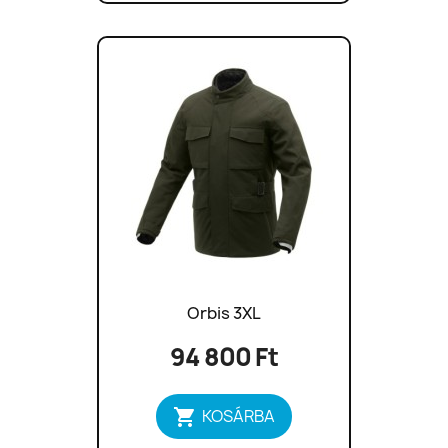
Orbis 3XL
94 800 Ft

KOSÁRBA