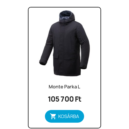
Monte Parka L
105 700 Ft

KOSÁRBA