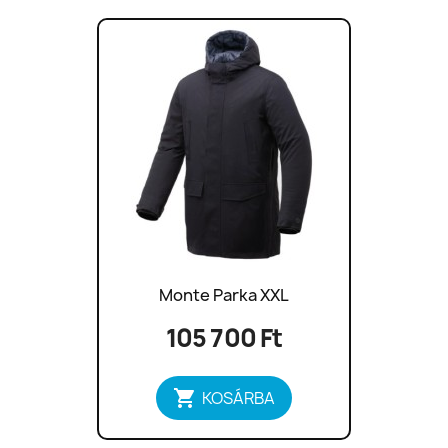
Monte Parka XXL
105 700 Ft

KOSÁRBA