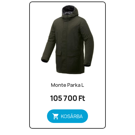
Monte Parka L
105 700 Ft

KOSÁRBA