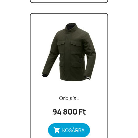
Orbis XL
94 800 Ft

KOSÁRBA