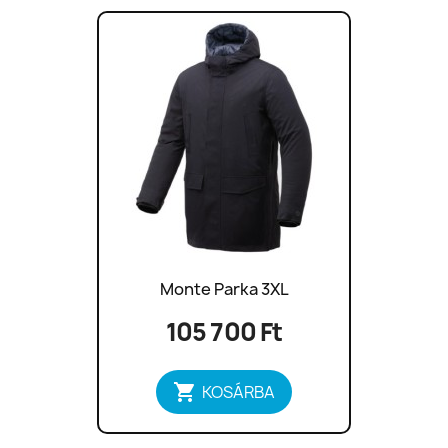
Monte Parka 3XL
105 700 Ft

KOSÁRBA