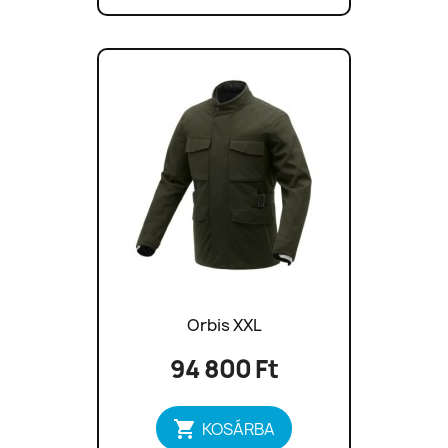
Orbis XXL
94 800 Ft

KOSÁRBA