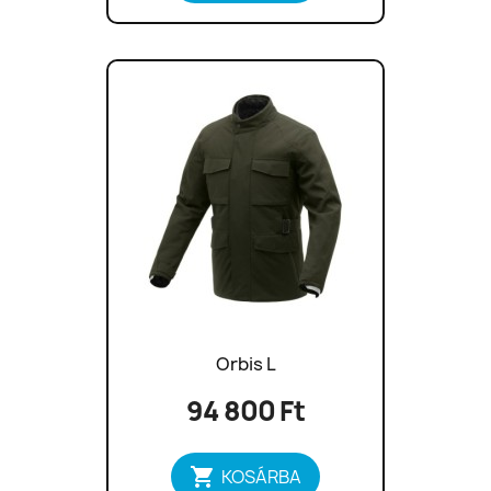
Orbis L
94 800 Ft

KOSÁRBA