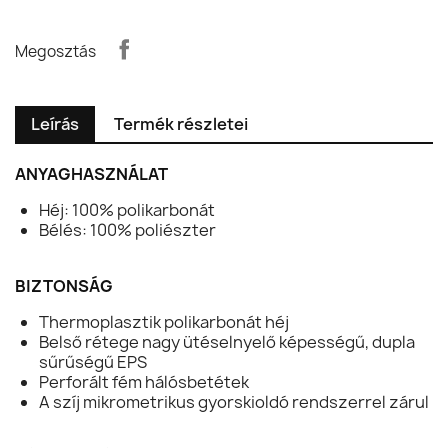
Megosztás
Leírás
Termék részletei
ANYAGHASZNÁLAT
Héj: 100% polikarbonát
Bélés: 100% poliészter
BIZTONSÁG
Thermoplasztik polikarbonát héj
Belső rétege nagy ütéselnyelő képességű, dupla
sűrűségű EPS
Perforált fém hálósbetétek
A szíj mikrometrikus gyorskioldó rendszerrel zárul