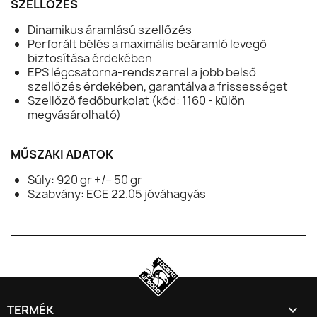
SZELLŐZÉS
Dinamikus áramlású szellőzés
Perforált bélés a maximális beáramló levegő
biztosítása érdekében
EPS légcsatorna-rendszerrel a jobb belső
szellőzés érdekében, garantálva a frissességet
Szellőző fedőburkolat (kód: 1160 - külön
megvásárolható)
MŰSZAKI ADATOK
Súly: 920 gr +/– 50 gr
Szabvány: ECE 22.05 jóváhagyás

TERMÉK