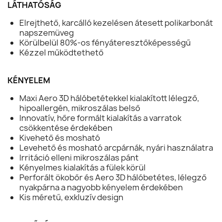
LÁTHATÓSÁG
Elrejthető, karcálló kezelésen átesett polikarbonát
napszemüveg
Körülbelül 80%-os fényáteresztőképességű
Kézzel működtethető
KÉNYELEM
Maxi Aero 3D hálóbetétekkel kialakított lélegző,
hipoallergén, mikroszálas belső
Innovatív, hőre formált kialakítás a varratok
csökkentése érdekében
Kivehető és mosható
Levehető és mosható arcpárnák, nyári használatra
Irritáció elleni mikroszálas pánt
Kényelmes kialakítás a fülek körül
Perforált ökobőr és Aero 3D hálóbetétes, lélegző
nyakpárna a nagyobb kényelem érdekében
Kis méretű, exkluzív design