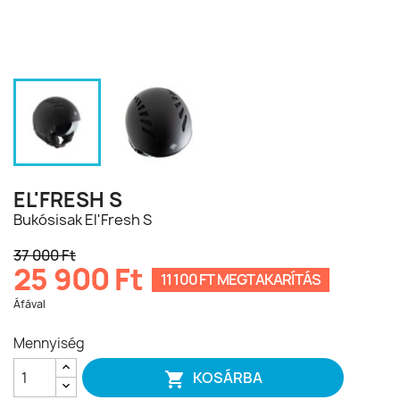
EL'FRESH S
Bukósisak El'Fresh S
37 000 Ft
25 900 Ft
11 100 FT MEGTAKARÍTÁS
Áfával
Mennyiség
KOSÁRBA
