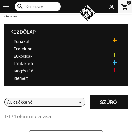
0

search
shopping_cart

Lábtakaró
KEZDŐLAP

Ruházat
Protektor

Bukósisak

Lábtakaró

Kiegészítő
Kiemelt

SZŰRŐ
Ár, csökkenő
1-1 / 1 elem mutatása